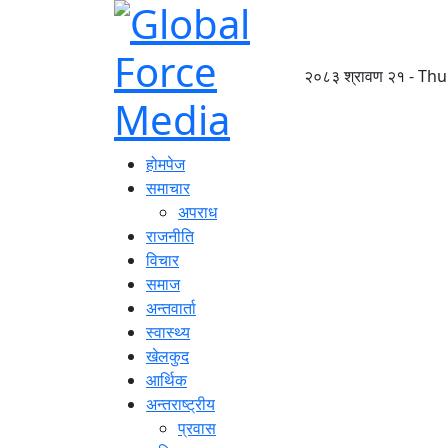
२०८३ श्रावण २१ - Thu
होमपेज
समाचार
अपराध
राजनीति
विचार
समाज
अन्तवार्ता
स्वास्थ्य
खेलकुद
आर्थिक
अन्तराष्ट्रीय
प्रवास