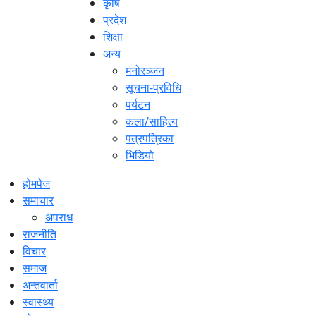
कृषि
प्रदेश
शिक्षा
अन्य
मनोरञ्जन
सूचना-प्रविधि
पर्यटन
कला/साहित्य
पत्रपत्रिका
भिडियो
होमपेज
समाचार
अपराध
राजनीति
विचार
समाज
अन्तवार्ता
स्वास्थ्य