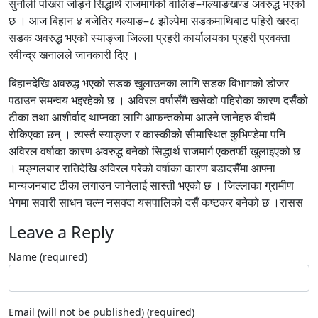
सुनौली पोखरा जोड्ने सिद्धार्थ राजमार्गको वालिङ–गल्याङखण्ड अवरुद्ध भएको
छ । आज बिहान ४ बजेतिर गल्याङ–८ झोल्पेमा सडकमाथिबाट पहिरो खस्दा
सडक अवरुद्ध भएको स्याङ्जा जिल्ला प्रहरी कार्यालयका प्रहरी प्रवक्ता
रवीन्द्र खनालले जानकारी दिए ।
बिहानदेखि अवरुद्ध भएको सडक खुलाउनका लागि सडक विभागको डोजर
पठाउन समन्वय भइरहेको छ । अविरल वर्षासँगै खसेको पहिरोका कारण दसैँको
टीका तथा आशीर्वाद थाप्नका लागि आफन्तकोमा आउने जानेहरु बीचमै
रोकिएका छन् । त्यस्तै स्याङ्जा र कास्कीको सीमास्थित कुभिण्डेमा पनि
अविरल वर्षाका कारण अवरुद्ध बनेको सिद्धार्थ राजमार्ग एकतर्फी खुलाइएको छ
। मङ्गलबार रातिदेखि अविरल परेको वर्षाका कारण बडादसैँमा आफ्ना
मान्यजनबाट टीका लगाउन जानेलाई सास्ती भएको छ । जिल्लाका ग्रामीण
भेगमा सवारी साधन चल्न नसक्दा यसपालिको दसैँ कष्टकर बनेको छ ।रासस
Leave a Reply
Name (required)
Email (will not be published) (required)