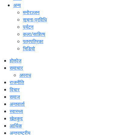
अन्य
मनोरञ्जन
सूचना-प्रविधि
पर्यटन
कला/साहित्य
पत्रपत्रिका
भिडियो
होमपेज
समाचार
अपराध
राजनीति
विचार
समाज
अन्तवार्ता
स्वास्थ्य
खेलकुद
आर्थिक
अन्तराष्ट्रीय