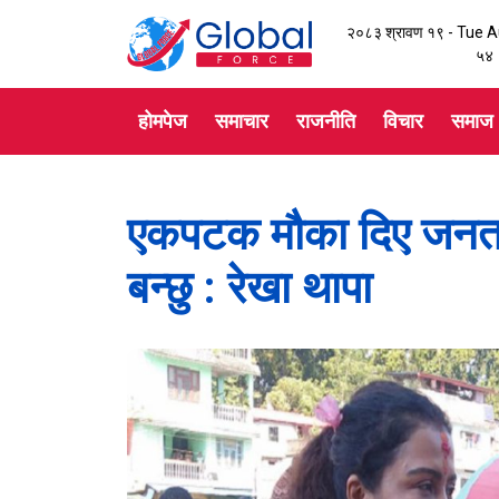
२०८३ श्रावण १९ - Tue 
५५
होमपेज
समाचार
राजनीति
विचार
समाज
एकपटक मौका दिए जनताले
बन्छु : रेखा थापा