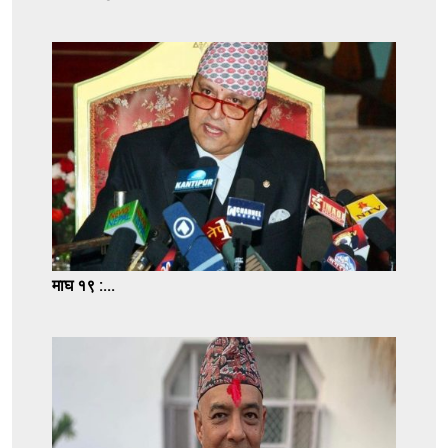
माघ १९ :...