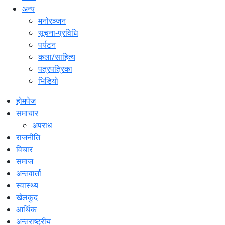
अन्य
मनोरञ्जन
सूचना-प्रविधि
पर्यटन
कला/साहित्य
पत्रपत्रिका
भिडियो
होमपेज
समाचार
अपराध
राजनीति
विचार
समाज
अन्तवार्ता
स्वास्थ्य
खेलकुद
आर्थिक
अन्तराष्ट्रीय