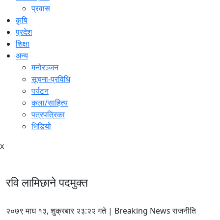
प्रवास
कृषि
प्रदेश
शिक्षा
अन्य
मनोरञ्जन
सूचना-प्रविधि
पर्यटन
कला/साहित्य
पत्रपत्रिका
भिडियो
x
रवि लामिछाने पदमुक्त
२०७९ माघ १३, शुक्रबार २३:२२ गते | Breaking News राजनीति