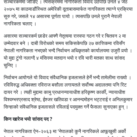
सञ्चारकर्ममा जोडिए । त्यसक्रममा नागरिकता विवाद उठेपछि उनले ४ जेठ
२०७५ मा काठमाडौंस्थित अमेरिकी दूताबासमार्फत नागरिकता त्याग्ने प्रक्रिया
सुरु गरे, जसले १४ असारमा पूर्णता पायो । त्यसपछि उनले पुरानै नेपाली
नागरिकता चलाए ।
असारमा सञ्चारकर्म छाडेर आफ्नै नेतृत्वमा रास्वपा गठन गरे र चितवन २ मा
उम्मेदवार बने । दाबी विरोधको समय सकिसकेपछि २७ कात्तिकमा रविसँग
नेपाली नागरिकता नभएको भन्दै निर्वाचन अधिकृतको कार्यालयमा उजुरी पर्‍यो ।
यो मुद्दा टुंगो नलाग्दै ४ मंसिरमा मतदान भयो र रवि भारी मतका साथ सांसद
चुनिए ।
निर्वाचन आयोगले यो विवाद संवैधानिक इजलासले हेर्ने भन्दै तामेलीमा राख्यो ।
रविविरुद्ध अधिवक्ता रविराज बसौला लगायतले सर्वोच्च अदालतमा पनि रिट
दायर गरे । त्यही मुद्दामा कामु प्रधानन्यायाधीश हरिकृष्ण कार्की, न्यायाधीश
विश्वम्भरप्रसाद श्रेष्ठ, ईश्जर खतिवडा र आनन्दमोहन भट्टराई र अनिलकुमार
सिन्हाको संवैधानिक इजलासले रविलाई पदमुक्त गर्ने फैसला सुनाएका हुन् ।
किन खारेज भयो सांसद पद ?
नेपाल नागरिकता ऐन–२०६३ मा ‘नेपालको कुनै नागरिकले आफूखुसी अर्को