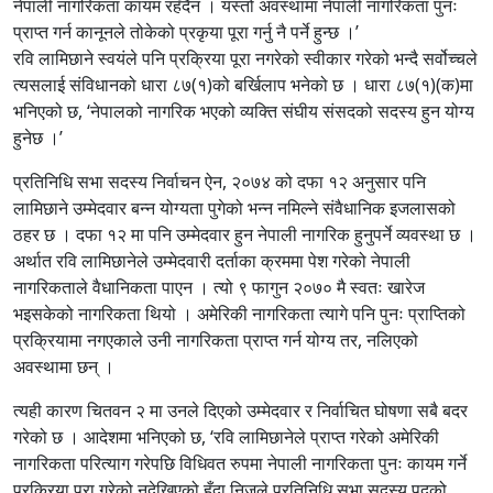
नेपाली नागरिकता कायम रहँदैन । यस्तो अवस्थामा नेपाली नागरिकता पुनः
प्राप्त गर्न कानूनले तोकेको प्रकृया पूरा गर्नु नै पर्ने हुन्छ ।’
रवि लामिछाने स्वयंले पनि प्रक्रिया पूरा नगरेको स्वीकार गरेको भन्दै सर्वोच्चले
त्यसलाई संविधानको धारा ८७(१)को बर्खिलाप भनेको छ । धारा ८७(१)(क)मा
भनिएको छ, ‘नेपालको नागरिक भएको व्यक्ति संघीय संसदको सदस्य हुन योग्य
हुनेछ ।’
प्रतिनिधि सभा सदस्य निर्वाचन ऐन, २०७४ को दफा १२ अनुसार पनि
लामिछाने उम्मेदवार बन्न योग्यता पुगेको भन्न नमिल्ने संवैधानिक इजलासको
ठहर छ । दफा १२ मा पनि उम्मेदवार हुन नेपाली नागरिक हुनुपर्ने व्यवस्था छ ।
अर्थात रवि लामिछानेले उम्मेदवारी दर्ताका क्रममा पेश गरेको नेपाली
नागरिकताले वैधानिकता पाएन । त्यो ९ फागुन २०७० मै स्वतः खारेज
भइसकेको नागरिकता थियो । अमेरिकी नागरिकता त्यागे पनि पुनः प्राप्तिको
प्रक्रियामा नगएकाले उनी नागरिकता प्राप्त गर्न योग्य तर, नलिएको
अवस्थामा छन् ।
त्यही कारण चितवन २ मा उनले दिएको उम्मेदवार र निर्वाचित घोषणा सबै बदर
गरेको छ । आदेशमा भनिएको छ, ‘रवि लामिछानेले प्राप्त गरेको अमेरिकी
नागरिकता परित्याग गरेपछि विधिवत रुपमा नेपाली नागरिकता पुनः कायम गर्ने
प्रक्रिया पूरा गरेको नदेखिएको हुँदा निजले प्रतिनिधि सभा सदस्य पदको