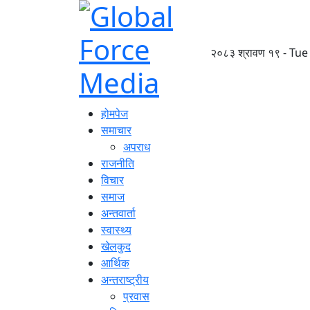
२०८३ श्रावण १९ - Tue
होमपेज
समाचार
अपराध
राजनीति
विचार
समाज
अन्तवार्ता
स्वास्थ्य
खेलकुद
आर्थिक
अन्तराष्ट्रीय
प्रवास