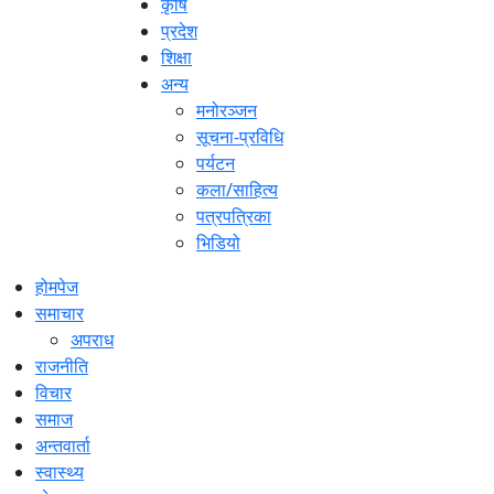
कृषि
प्रदेश
शिक्षा
अन्य
मनोरञ्जन
सूचना-प्रविधि
पर्यटन
कला/साहित्य
पत्रपत्रिका
भिडियो
होमपेज
समाचार
अपराध
राजनीति
विचार
समाज
अन्तवार्ता
स्वास्थ्य