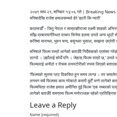
२०७९ माघ २१, शनिबार १३:०६ गते | Breaking News क
मनिषादेखि राजेश हमालसम्मले हेरे ‘ह्यारी कि प्यारी’
काठमाडौँ – जितु नेपाल र साम्राज्ञीराज्य लक्ष्मी शाहको अभिनय
साँझ दरबारमार्गस्थित दरबार सिनेमा हलमा उनले अन्य थुप्रै 
करिष्मा मानन्धर, भुवन चन्द, बसुन्धरा भुसाल, सम्झना उप्रेत
मनिषाले फिल्म राम्रो लागेको बताउँदै निर्देशकको प्रशंसा गर
लाग्यो । उहाँलाई सोधेँ पनि । जेहास् फिल्म राम्रो छ,’ उनले
फिल्मलाई अनौठो र रोचक लभस्टोरीको रुपमा लिएको बताएक
‘फिल्मको सुरुमा प्लट विकसित हुन समय लाग्छ । तर समातेपछ
लगभग सबै फिल्ममा काम गरेकाले कसरी छुटेँ भन्ने लागेको बत
फिल्मभित्र राजेश हमाल अभीनित दुई फिल्म ‘एक नम्बरको पाखे’
लागेको बताउँदै समग्रमा फिल्म मनोरञ्जक रहेको प्रतिक्रिय
Leave a Reply
Name (required)