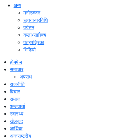
अन्य
मनोरञ्जन
सूचना-प्रविधि
पर्यटन
कला/साहित्य
पत्रपत्रिका
भिडियो
होमपेज
समाचार
अपराध
राजनीति
विचार
समाज
अन्तवार्ता
स्वास्थ्य
खेलकुद
आर्थिक
अन्तराष्ट्रीय