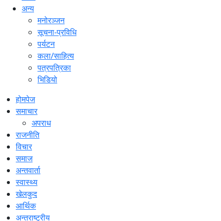
अन्य
मनोरञ्जन
सूचना-प्रविधि
पर्यटन
कला/साहित्य
पत्रपत्रिका
भिडियो
होमपेज
समाचार
अपराध
राजनीति
विचार
समाज
अन्तवार्ता
स्वास्थ्य
खेलकुद
आर्थिक
अन्तराष्ट्रीय