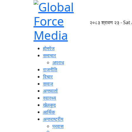
२०८३ श्रावण २३ - Sat
होमपेज
समाचार
अपराध
राजनीति
विचार
समाज
अन्तवार्ता
स्वास्थ्य
खेलकुद
आर्थिक
अन्तराष्ट्रीय
प्रवास