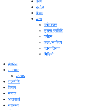
कृषि
प्रदेश
शिक्षा
अन्य
मनोरञ्जन
सूचना-प्रविधि
पर्यटन
कला/साहित्य
पत्रपत्रिका
भिडियो
होमपेज
समाचार
अपराध
राजनीति
विचार
समाज
अन्तवार्ता
स्वास्थ्य