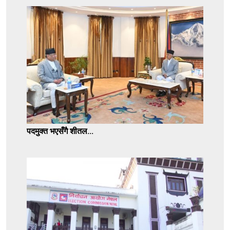
पदमुक्त भएसँगै शीतल...