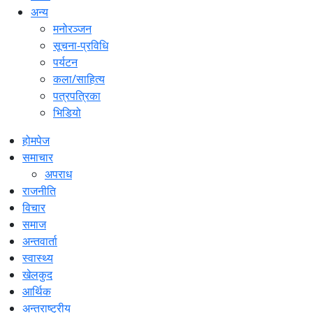
अन्य
मनोरञ्जन
सूचना-प्रविधि
पर्यटन
कला/साहित्य
पत्रपत्रिका
भिडियो
होमपेज
समाचार
अपराध
राजनीति
विचार
समाज
अन्तवार्ता
स्वास्थ्य
खेलकुद
आर्थिक
अन्तराष्ट्रीय