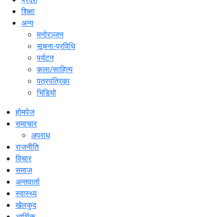
शिक्षा
अन्य
मनोरञ्जन
सूचना-प्रविधि
पर्यटन
कला/साहित्य
पत्रपत्रिका
भिडियो
होमपेज
समाचार
अपराध
राजनीति
विचार
समाज
अन्तवार्ता
स्वास्थ्य
खेलकुद
आर्थिक