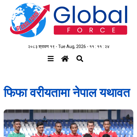
२०८३ श्रावण १९ - Tue Aug, 2026 -
११ : ११ : २५
फिफा वरीयतामा नेपाल यथावत