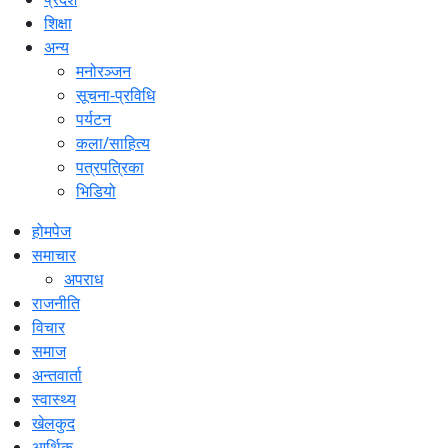
शिक्षा
अन्य
मनोरञ्जन
सूचना-प्रविधि
पर्यटन
कला/साहित्य
पत्रपत्रिका
भिडियो
होमपेज
समाचार
अपराध
राजनीति
विचार
समाज
अन्तवार्ता
स्वास्थ्य
खेलकुद
आर्थिक