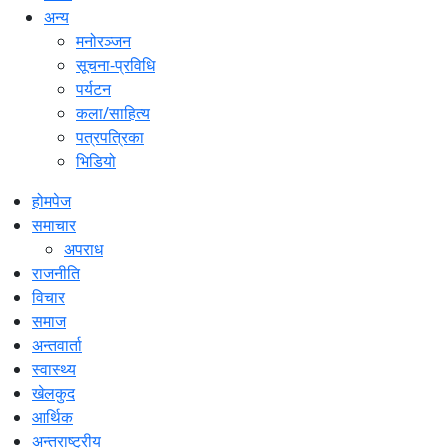
अन्य
मनोरञ्जन
सूचना-प्रविधि
पर्यटन
कला/साहित्य
पत्रपत्रिका
भिडियो
होमपेज
समाचार
अपराध
राजनीति
विचार
समाज
अन्तवार्ता
स्वास्थ्य
खेलकुद
आर्थिक
अन्तराष्ट्रीय