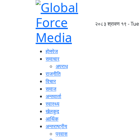
२०८३ श्रावण १९ - Tue
होमपेज
समाचार
अपराध
राजनीति
विचार
समाज
अन्तवार्ता
स्वास्थ्य
खेलकुद
आर्थिक
अन्तराष्ट्रीय
प्रवास