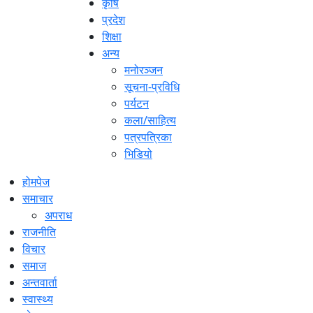
कृषि
प्रदेश
शिक्षा
अन्य
मनोरञ्जन
सूचना-प्रविधि
पर्यटन
कला/साहित्य
पत्रपत्रिका
भिडियो
होमपेज
समाचार
अपराध
राजनीति
विचार
समाज
अन्तवार्ता
स्वास्थ्य