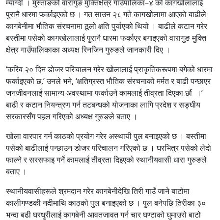
म्याग्दी । मुस्ताङको वारागुङ मुक्तिक्षेत्र गाउँपालिका–४ को कागखोलालाई
पुरानै धारमा फर्काइएको छ । गत साउन २८ गते कागखोलामा आएको बाढीले
कागबेनीमा भौतिक संरचनामा ठूलो क्षति पुर्याएको थियो । बाढीले कटान गरेर
बस्तीमा पसेको कागखोलालाई पुरानै धारमा फर्काएर बगाइएको वारागुङ मुक्ति
क्षेत्र गाउँपालिकाका अध्यक्ष रिनजिन गुरुङले जानकारी दिए ।
‘करिब २० दिन डोजर परिचालन गरेर खोलालाई प्राकृतिकरूपमा बगेको धारमा
फर्काइएको छ,’ उनले भने, ‘क्षतिग्रस्त भौतिक संरचनाको मर्मत र बाढी पन्छाएर
जनजीवनलाई सामान्य अवस्थामा फर्काउने कामलाई तीव्रता दिएका छौं ।’
बाढी र कटान नियन्त्रण गर्न तटबन्धको योजनाका लागि प्रदेश र सङ्घीय
सरकारसँग पहल गरिएको अध्यक्ष गुरुङले बताए ।
खोला वारपार गर्न काठको प्रयोग गरेर अस्थायी पुल बनाइएको छ । बस्तीमा
पसेको बाढीलाई पन्छाउन डोजर परिचालन गरिएको छ । घरभित्र पसेको लेदो
फाल्ने र सरसफाइ गर्ने कामलाई तीव्रता दिइएको स्थानीयवासी धारा गुरुङले
बताए ।
स्थानीयवासीहरूले श्रमदान गरेर कागबेनीदेखि तिरी गाउँ जाने बाटोमा
कालीगण्डकी नदीमाथि काठको पुल बनाइएको छ । पुल बनेपछि तिरीका ३०
भन्दा बढी घरधुरीलाई कागबेनी आवतजावत गर्न चार घण्टाको घुमाउरो बाटो