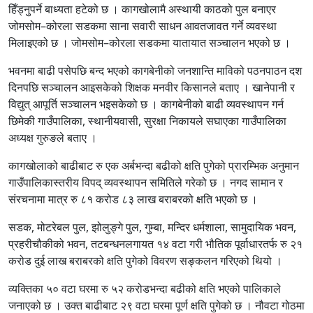
हिँड्नुपर्ने बाध्यता हटेको छ । कागखोलामै अस्थायी काठको पुल बनाएर
जोमसोम–कोरला सडकमा साना सवारी साधन आवतजावत गर्ने व्यवस्था
मिलाइएको छ । जोमसोम–कोरला सडकमा यातायात सञ्चालन भएको छ ।
भवनमा बाढी पसेपछि बन्द भएको कागबेनीको जनशान्ति माविको पठनपाठन दश
दिनपछि सञ्चालन आइसकेको शिक्षक मनवीर किसानले बताए । खानेपानी र
विद्युत् आपूर्ति सञ्चालन भइसकेको छ । कागबेनीको बाढी व्यवस्थापन गर्न
छिमेकी गाउँपालिका, स्थानीयवासी, सुरक्षा निकायले सघाएका गाउँपालिका
अध्यक्ष गुरुङले बताए ।
कागखोलाको बाढीबाट रु एक अर्बभन्दा बढीको क्षति पुगेको प्रारम्भिक अनुमान
गाउँपालिकास्तरीय विपद् व्यवस्थापन समितिले गरेको छ । नगद सामान र
संरचनामा मात्र रु ८१ करोड ८३ लाख बराबरको क्षति भएको छ ।
सडक, मोटरेबल पुल, झोलुङ्गे पुल, गुम्बा, मन्दिर धर्मशाला, सामुदायिक भवन,
प्रहरीचौकीको भवन, तटबन्धनलगायत १४ वटा गरी भौतिक पूर्वाधारतर्फ रु २१
करोड दुई लाख बराबरको क्षति पुगेको विवरण सङ्कलन गरिएको थियो ।
व्यक्तिका ५० वटा घरमा रु ५२ करोडभन्दा बढीको क्षति भएको पालिकाले
जनाएको छ । उक्त बाढीबाट २९ वटा घरमा पूर्ण क्षति पुगेको छ । नौवटा गोठमा