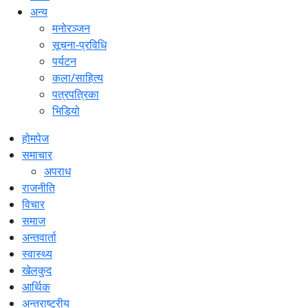
अन्य
मनोरञ्जन
सूचना-प्रविधि
पर्यटन
कला/साहित्य
पत्रपत्रिका
भिडियो
होमपेज
समाचार
अपराध
राजनीति
विचार
समाज
अन्तवार्ता
स्वास्थ्य
खेलकुद
आर्थिक
अन्तराष्ट्रीय