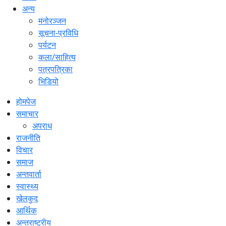
अन्य
मनोरञ्जन
सूचना-प्रविधि
पर्यटन
कला/साहित्य
पत्रपत्रिका
भिडियो
होमपेज
समाचार
अपराध
राजनीति
विचार
समाज
अन्तवार्ता
स्वास्थ्य
खेलकुद
आर्थिक
अन्तराष्ट्रीय