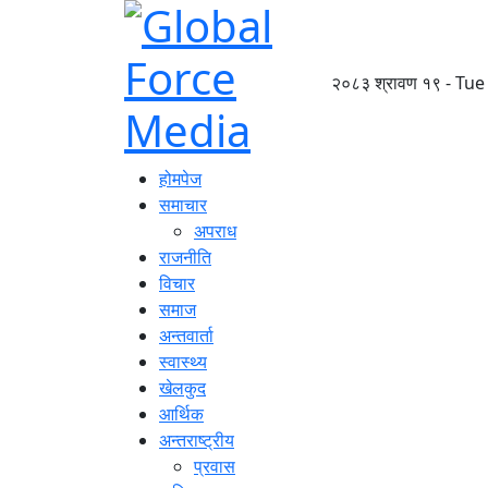
२०८३ श्रावण १९ - Tue
होमपेज
समाचार
अपराध
राजनीति
विचार
समाज
अन्तवार्ता
स्वास्थ्य
खेलकुद
आर्थिक
अन्तराष्ट्रीय
प्रवास