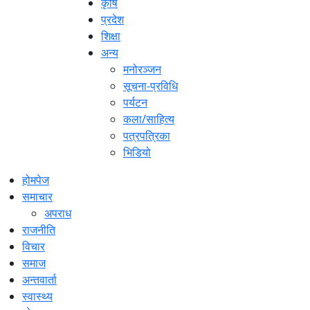
कृषि
प्रदेश
शिक्षा
अन्य
मनोरञ्जन
सूचना-प्रविधि
पर्यटन
कला/साहित्य
पत्रपत्रिका
भिडियो
होमपेज
समाचार
अपराध
राजनीति
विचार
समाज
अन्तवार्ता
स्वास्थ्य