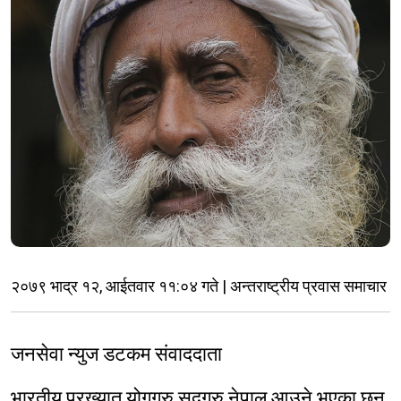
२०७९ भाद्र १२, आईतवार ११:०४ गते | अन्तराष्ट्रीय प्रवास समाचार
जनसेवा न्युज डटकम संवाददाता
भारतीय प्रख्यात योगगुरु ​सदगुरु नेपाल आउने भएका छन्