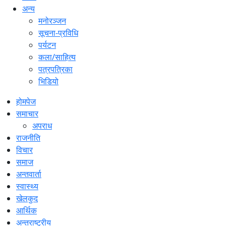
अन्य
मनोरञ्जन
सूचना-प्रविधि
पर्यटन
कला/साहित्य
पत्रपत्रिका
भिडियो
होमपेज
समाचार
अपराध
राजनीति
विचार
समाज
अन्तवार्ता
स्वास्थ्य
खेलकुद
आर्थिक
अन्तराष्ट्रीय