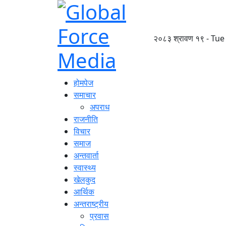
२०८३ श्रावण १९ - Tue
होमपेज
समाचार
अपराध
राजनीति
विचार
समाज
अन्तवार्ता
स्वास्थ्य
खेलकुद
आर्थिक
अन्तराष्ट्रीय
प्रवास