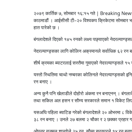
२०७९ कार्तिक ७, सोमबार १६:१५ गते | Breaking New
काठमाडौं । आईसीसी टी–२० विश्वकप क्रिकेटमा सोमबार भएक
हात पारेको छ ।
बंगलादेशले दिएको १४५ रनको लक्ष्य पछ्याएको नेदरल्याण्ड्स
नेदरल्याण्ड्सका लागि कोलिन अक्रमानले सर्वाधिक ६२ रन ब
शीर्ष क्रमका ब्याटरलाई सस्तैमा गुमाएको नेदरल्याण्ड्सले 
यस्तो स्थितिमा चाथो नम्बरका कोलिनले नेदरल्याण्ड्सको इ
रन बनाए ।
अन्य कुनै पनि खेलाडीले दोहोरो अंकमा रन बनाएनन् । बंगल
तथा सकिल अल हसन र सौम्य सरकारले समान १ विकेट लि
यसअघि पहिला ब्याटिङ गरेको बंगलादेशले २० ओभरमा ८ विक
३८ रन बनाए । उनले २७ बलमा २ चौका र २ छक्का प्रहार ग
ओपनर नजमुल शान्तोले २५ रन, सौम्य सरकारले १४ रन बन