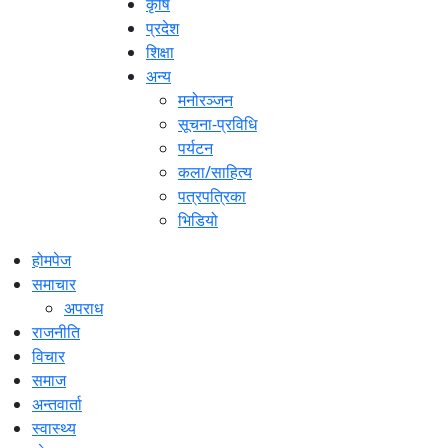
कृषि
प्रदेश
शिक्षा
अन्य
मनोरञ्जन
सूचना-प्रविधि
पर्यटन
कला/साहित्य
पत्रपत्रिका
भिडियो
होमपेज
समाचार
अपराध
राजनीति
विचार
समाज
अन्तवार्ता
स्वास्थ्य