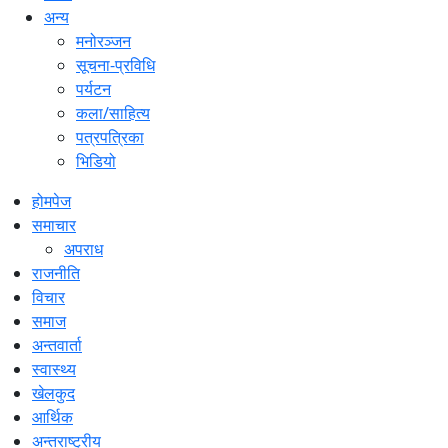
अन्य
मनोरञ्जन
सूचना-प्रविधि
पर्यटन
कला/साहित्य
पत्रपत्रिका
भिडियो
होमपेज
समाचार
अपराध
राजनीति
विचार
समाज
अन्तवार्ता
स्वास्थ्य
खेलकुद
आर्थिक
अन्तराष्ट्रीय