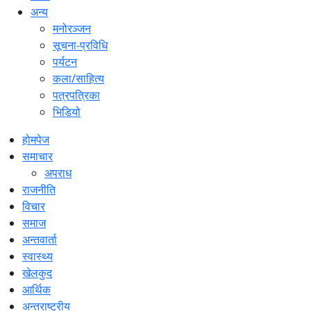
अन्य
मनोरञ्जन
सूचना-प्रविधि
पर्यटन
कला/साहित्य
पत्रपत्रिका
भिडियो
होमपेज
समाचार
अपराध
राजनीति
विचार
समाज
अन्तवार्ता
स्वास्थ्य
खेलकुद
आर्थिक
अन्तराष्ट्रीय