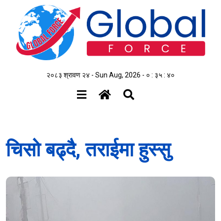
२०८३ श्रावण २४ - Sun Aug, 2026 -
० : ३५ : ४१
चिसो बढ्दै, तराईमा हुस्सु