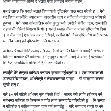
आफ्नो वास्तविक आत्मा र अतीत पत्ता लगाउन जमर्को गर्छिन् ।
मलाई लाग्छ कि यसले मलाई विश्वव्यापी दृष्टिकोण राख्न मद्दत गरेको छ । मेरो
घर विश्व राजनीति, म्याराथन, शास्त्रीय नृत्य र संगीतको वार्तालापले भरिएको
हुन्थ्यो । मेरी आमा सांस्कृतिक नर्तक हुनुहुन्थ्यो, त्यसैले संगीत, नृत्य, राजनीति
र हामीसँग धेरैको मिश्रण थियो । यसले मलाई जीवनमा फरक दृष्टिकोण दियो
। म जीवनलाई एक आयामबाट देख्दिनँ, त्यसैले मेरो विश्व दृष्टिकोण अलि फरक
छ, जीवनलाई हेर्ने दृष्टिकोण अलि फरक छ ।
अभिनय पेसाले क्षितिजलाई पनि फराकिलो बनाउँछ किनभने तपाईंले संसारका
विभिन्न भागबाट धेरै मानिसलाई भेट्नुहुन्छ, यसले मलाई जीवनलाई फराकिलो
क्षितिज, फराकिलो तरिकाले हेर्न मद्दत गरेको छ ।
तपाईंले धेरै क्षेत्रमा करिअर बनाउन प्रयास गर्नुभएको छ । एक महत्वाकांक्षी
डाक्टरदेखि मोडल,
अभिनेत्री र लेखकसम्मको यात्रा । यी यात्रामा कस्ता
घुम्ती आए ?
मैले ३० वर्ष पहिले अभिनय सुरु गरेको थिएँ । सायद मेरो लागि अभिनय गर्नु
सबैभन्दा सजिलो छ किनभने म यति लामो समयदेखि गरिरहेको छु । निःसन्देह
म गतिशील र कठिन पात्रमा काम गर्न रुचाउँछु । यदि उत्पादन राम्रो छ भने