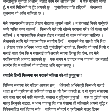
जस्तोसुकै चुनौती आओस्, मलाई काम गर्न आपत्ति छैन । म एक मेहनती मान्छे
हुँ, म सधैं मिहिनेती नै हुँदै आएकी छु । चुनौतीबाट पछि हट्दिनँ । लेखनको
तुलनामा यो अलि सजिलो छ ।
मैले क्यान्सरसँग लड्दा लेखन नोटहरू थुपार्न थालें । म रोगलाई निको पार्नुपर्छ
भन्ने व्यक्ति बन्न चाहन्थेँ । किनभने मैले त्यो खोज्ने प्रयास गरें र धेरै फेला पार्न
सकिनँ । म व्यावसायिक लेखक होइन र मलाई यो काम गर्न मद्दत चाहिन्छ ।
लेखनको लागि मैले व्यावसायिक सहयोग लिएँ । सघाउने मेरा साथी पनि थिए
। लेखन पक्कै अभिनय भन्दा बढी चुनौतीपूर्ण भएको छ, किनकि यो नयाँ थियो र
मलाई थाहा छैन कि म यसलाई करिअरको रूपमा लिन्छु कि छैन, तर मैले
प्रक्रियाको आनन्द उठाएको छु । एक समय म डाक्टर बन्न चाहन्थें, तर मलाई
लाग्दैन कि म कहिल्यै यो बाटोबाट अघि बढ्न सक्छु ।
तपाईंले हिन्दी फिल्ममा मन पराउने महिला को-को हुनुहुन्छ ?
विभिन्न समयमा धेरै महिला आएका छन् । धेरैजसो अभिनेत्री किनभने मलाई
थाहा छ यो प्रतिस्पर्धा कत्तिको कडा छ, यो पेसा कस्तो छ, र यो पुरुष संसारमा
सबै बाधा पार गर्न कति मेहनती, चलाख र बुद्धिमान हुनुपर्छ । एक वा दुईको नाम
मात्र लिनुको सट्टा, म भन्न चाहन्छु कि यस पेसामा ती महिलाले आफ्नो बुद्धि र
विवेकसहित यहाँ टिक्न सके । कतिपय सौन्दर्य र प्रतिभाले मात्र टिक्न