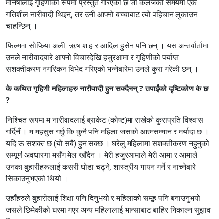
मनिषालाई गृहिणीको रूपमा प्रस्तुत गरिएको छ जो कलेजको समयमा एक
गतिशील नारीवादी थिइन्, तर उनी आफ्नो बच्चाबाट त्यो पहिचान लुकाउन
चाहन्छिन् ।
फिल्ममा सोफिया अली, ऋष शाह र आदिल हुसेन पनि छन् । यस अन्तर्वार्तामा
उनले नारीवादबारे आफ्नो विचारदेखि हजुरआमा र गृहिणीको पर्याप्त
सशक्तीकरण नगरिकन विभेद गरिएको भन्नेबारेमा उनले कुरा गरेकी छन् ।
के कथित गृहिणी महिलाहरु नारीवादी हुन सक्दैनन् ?
तपाईंको दृष्टिकोण के छ
?
निश्चित रूपमा म नारीवादलाई ब्राकेट (कोष्ट)मा राखेको कुराप्रति विश्वास
गर्दिनँ । म महसुस गर्छु कि कुनै पनि महिला जसको आत्मसम्मान र मर्यादा छ ।
यदि ऊ सशक्त छ (यो सबै) हुन सक्छ । घरेलु महिलामा सशक्तीकरण नहुनुको
सम्पूर्ण अवधारणा मसँग मेल खाँदैन । मेरी हजुरआमाले मेरी आमा र आमाले
उनका बुहारीहरूलाई कसरी घोडा चढ्ने, शास्त्रीय गायन गर्ने र नाच्नेबारे
सिकाउनुभएको थियो ।
उहाँहरुले बुहारीलाई शिक्षा पनि दिनुभयो र महिलाको समूह पनि बनाउनुभयो
जसले छिमेकीको घरमा गएर अन्य महिलालाई भान्साबाट बाहिर निकाल्न सुझाव