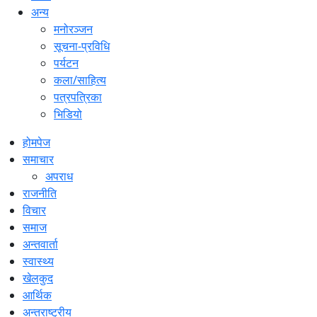
अन्य
मनोरञ्जन
सूचना-प्रविधि
पर्यटन
कला/साहित्य
पत्रपत्रिका
भिडियो
होमपेज
समाचार
अपराध
राजनीति
विचार
समाज
अन्तवार्ता
स्वास्थ्य
खेलकुद
आर्थिक
अन्तराष्ट्रीय