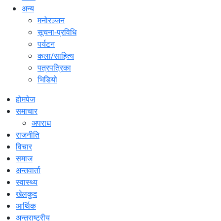
अन्य
मनोरञ्जन
सूचना-प्रविधि
पर्यटन
कला/साहित्य
पत्रपत्रिका
भिडियो
होमपेज
समाचार
अपराध
राजनीति
विचार
समाज
अन्तवार्ता
स्वास्थ्य
खेलकुद
आर्थिक
अन्तराष्ट्रीय