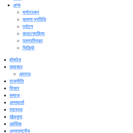
अन्य
मनोरञ्जन
सूचना-प्रविधि
पर्यटन
कला/साहित्य
पत्रपत्रिका
भिडियो
होमपेज
समाचार
अपराध
राजनीति
विचार
समाज
अन्तवार्ता
स्वास्थ्य
खेलकुद
आर्थिक
अन्तराष्ट्रीय