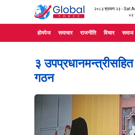
२०८३ श्रावण २३ - Sat 
०३
होमपेज
समाचार
राजनीति
विचार
समाज
३ उपप्रधानमन्त्रीसहित 
गठन