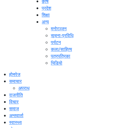
कृषि
प्रदेश
शिक्षा
अन्य
मनोरञ्जन
सूचना-प्रविधि
पर्यटन
कला/साहित्य
पत्रपत्रिका
भिडियो
होमपेज
समाचार
अपराध
राजनीति
विचार
समाज
अन्तवार्ता
स्वास्थ्य