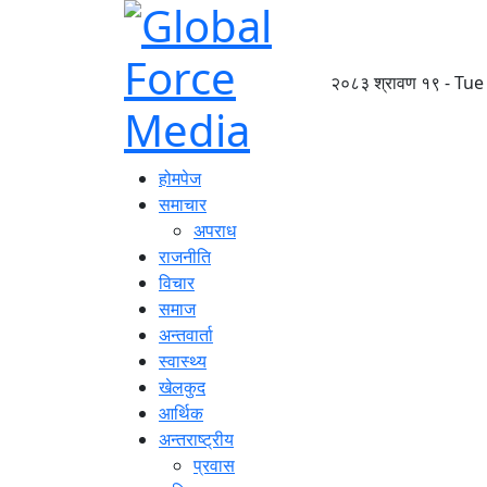
२०८३ श्रावण १९ - Tue
होमपेज
समाचार
अपराध
राजनीति
विचार
समाज
अन्तवार्ता
स्वास्थ्य
खेलकुद
आर्थिक
अन्तराष्ट्रीय
प्रवास