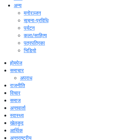
अन्य
मनोरञ्जन
सूचना-प्रविधि
पर्यटन
कला/साहित्य
पत्रपत्रिका
भिडियो
होमपेज
समाचार
अपराध
राजनीति
विचार
समाज
अन्तवार्ता
स्वास्थ्य
खेलकुद
आर्थिक
अन्तराष्ट्रीय