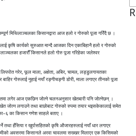
R
्पूर्ण मिथिलाञ्चलका किसानद्वारा आज हलो र गोरुको पूजा गरिँदै छ ।
ाई कृषि कार्यको सुरुआत मान्दै आजका दिन एकाबिहानै हलो र गोरुको
थिलाञ्चलका हजारौँ किसानले हलो गोरु पूजा गरिहेका जलेश्वर
िपपोत गरेर, फूल माला, अक्षेता, अबिर, चामल, लड्डुलगायतका
 बाहिर गोरुलाई नुहाई नयाँ रङ्गीचङ्गी डोरी, माला लगाएर तीनको पूजा
खेतमा लगेर आज एकछिन जोत्ने चलनअनुसार खेतबारी पनि जोत्नेछन् ।
खेत जोत्न लगाउने तथा बाछोबाट गोरुको रुपमा तयार भइसकेकालाई समेत
िका–६ का किसान गणेश साहले बताए ।
े तथा हँसिया र खुर्पासहितको कृषि औजारहरुलाई नयाँ धार लगाएर
त पञ्चमीको अवसरमा किसानले अरवा चावलमा सख्खर मिलाएर एक किसिमको