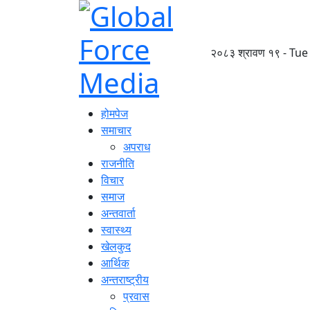
२०८३ श्रावण १९ - Tue
होमपेज
समाचार
अपराध
राजनीति
विचार
समाज
अन्तवार्ता
स्वास्थ्य
खेलकुद
आर्थिक
अन्तराष्ट्रीय
प्रवास