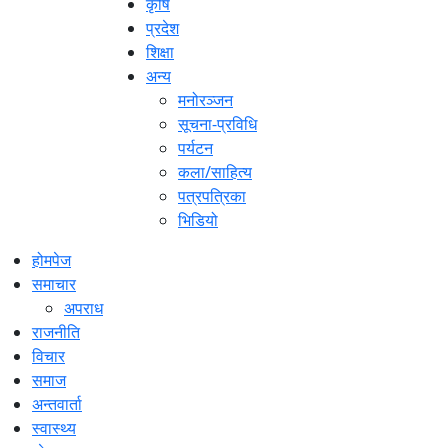
कृषि
प्रदेश
शिक्षा
अन्य
मनोरञ्जन
सूचना-प्रविधि
पर्यटन
कला/साहित्य
पत्रपत्रिका
भिडियो
होमपेज
समाचार
अपराध
राजनीति
विचार
समाज
अन्तवार्ता
स्वास्थ्य