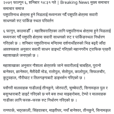
२०७९ फाल्गुन ६, शनिबार १४:३१ गते | Breaking News मुख्य समाचार
समाचार समाज
पशुपतिनाथ क्षेत्रमा हुने भिडलाई मध्यनजर गर्दै पशुपति क्षेत्रमा सवारी
साधनको रुट पार्किङ स्थल परिवर्तन
६ फागुन, काठमाडौँ । महाशिवरात्रिका लागि पशुपतिनाथ क्षेत्रमा हुने भिडलाई
मध्यनजर गर्दै पशुपति क्षेत्रमा सवारी साधनको रुट र पार्किङस्थल निर्धारण
गरिएको छ । शनिबार पशुपतिनाथ मन्दिरमा दर्शनार्थीहरुको भिड बढ्दै जाँदा
आवश्यकता अनुसार सवारी साधन डाइभर्ट गरिएको महानगरीय ट्राफिक प्रहरी
महाशाखाले जनाएको छ ।
महाशाखाका अनुसार गौशाला क्षेत्रतर्फ जाने सवारीलाई चाबहिल, पुरानो
बानेश्वर, ज्ञानेश्वर, मैतीदेवी मोड, रातोपुल, सेतोपुल, कालोपुल, सिफलचौर,
कुटुवहाल, गौरीघाट र तिलगङ्गाबाटै डाइभर्सन गरिएको छ ।
यसैगरी मालवाहक गाडीलाई तीनकुने, जोरपाटी, चुच्चेपाटी, सिनामङ्ल पुल र
बसुन्धाराबाटै डाइर्ट गरिएको छ भने बस तथा माइक्रोबस, टेम्पो र मालवाहक
गाडीका लागि फरक–फरक रुट निर्धारण गरिएको छ ।
रत्नपार्क, भद्रकाली, सिंहदरबार, माइतीघर, नयाँ बानेश्वर, तीनकुने, सिनामङ्ल