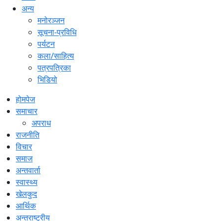
अन्य
मनोरञ्जन
सूचना-प्रविधि
पर्यटन
कला/साहित्य
पत्रपत्रिका
भिडियो
होमपेज
समाचार
अपराध
राजनीति
विचार
समाज
अन्तवार्ता
स्वास्थ्य
खेलकुद
आर्थिक
अन्तराष्ट्रीय