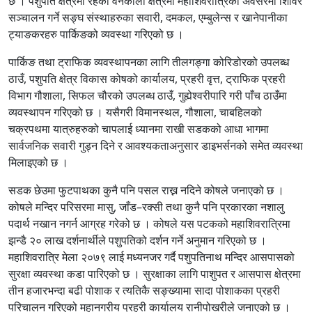
छ । पशुपति क्षेत्रमा रहेको वनकाली क्षेत्रमा महाशिवरात्रिको अवसरमा शिविर
सञ्चालन गर्ने सङ्घ संस्थाहरुका सवारी, दमकल, एम्बुलेन्स र खानेपानीका
ट्याङकरहरु पार्किङको व्यवस्था गरिएको छ ।
पार्किङ तथा ट्राफिक व्यवस्थापनका लागि तीलगङ्गा कोरिडोरको उपलब्ध
ठाउँ, पशुपति क्षेत्र विकास कोषको कार्यालय, प्रहरी वृत्त, ट्राफिक प्रहरी
विभाग गौशाला, सिफल चौरको उपलब्ध ठाउँ, गुह्येश्वरीपारि गरी पाँच ठाउँमा
व्यवस्थापन गरिएको छ । यसैगरी विमानस्थल, गौशाला, चाबहिलको
चक्रपथमा यात्रुहरुको चापलाई ध्यानमा राखी सडकको आधा भागमा
सार्वजनिक सवारी गुड्न दिने र आवश्यकताअनुसार डाइभर्सनको समेत व्यवस्था
मिलाइएको छ ।
सडक छेउमा फुटपाथका कुनै पनि पसल राख्न नदिने कोषले जनाएको छ ।
कोषले मन्दिर परिसरमा मासु, जाँड–रक्सी तथा कुनै पनि प्रकारका नशालु
पदार्थ नखान नगर्न आग्रह गरेको छ । कोषले यस पटकको महाशिवरात्रिमा
झन्डै २० लाख दर्शनार्थीले पशुपतिको दर्शन गर्ने अनुमान गरिएको छ ।
महाशिवरात्रि मेला २०७९ लाई मध्यनजर गर्दै पशुपतिनाथ मन्दिर आसपासको
सुरक्षा व्यवस्था कडा पारिएको छ । सुरक्षाका लागि पाशुपत र आसपास क्षेत्रमा
तीन हजारभन्दा बढी पोशाक र त्यतिकै सङ्ख्यामा सादा पोशाकका प्रहरी
परिचालन गरिएको महानगरीय प्रहरी कार्यालय रानीपोखरीले जनाएको छ ।