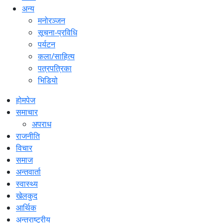
अन्य
मनोरञ्जन
सूचना-प्रविधि
पर्यटन
कला/साहित्य
पत्रपत्रिका
भिडियो
होमपेज
समाचार
अपराध
राजनीति
विचार
समाज
अन्तवार्ता
स्वास्थ्य
खेलकुद
आर्थिक
अन्तराष्ट्रीय