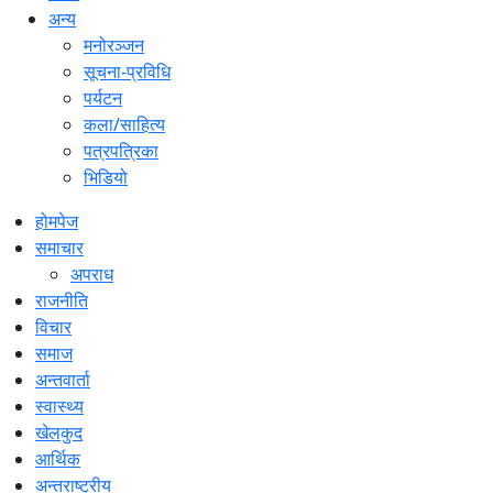
अन्य
मनोरञ्जन
सूचना-प्रविधि
पर्यटन
कला/साहित्य
पत्रपत्रिका
भिडियो
होमपेज
समाचार
अपराध
राजनीति
विचार
समाज
अन्तवार्ता
स्वास्थ्य
खेलकुद
आर्थिक
अन्तराष्ट्रीय