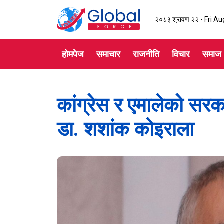
२०८३ श्रावण २२ - Fri Au
होमपेज
समाचार
राजनीति
विचार
समाज
कांग्रेस र एमालेको सरका
डा. शशांक कोइराला