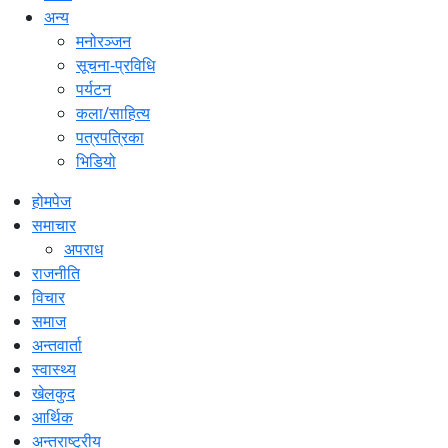
अन्य
मनोरञ्जन
सूचना-प्रविधि
पर्यटन
कला/साहित्य
पत्रपत्रिका
भिडियो
होमपेज
समाचार
अपराध
राजनीति
विचार
समाज
अन्तवार्ता
स्वास्थ्य
खेलकुद
आर्थिक
अन्तराष्ट्रीय