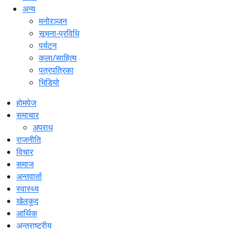
अन्य
मनोरञ्जन
सूचना-प्रविधि
पर्यटन
कला/साहित्य
पत्रपत्रिका
भिडियो
होमपेज
समाचार
अपराध
राजनीति
विचार
समाज
अन्तवार्ता
स्वास्थ्य
खेलकुद
आर्थिक
अन्तराष्ट्रीय