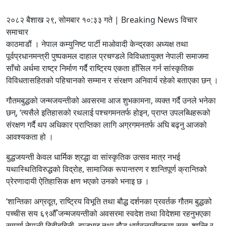
२०८२ बैशाख २९, सोमबार १०:३३ गते | Breaking News विचार
समाचार
काठमाडौं । नेपाल कम्युनिष्ट पार्टी माओवादी केन्द्रका अध्यक्ष तथा
पूर्वप्रधानमन्त्री पुष्पकमल दाहाल प्रचण्डले विविधतायुक्त नेपाली समाजमा
साँचो अर्थमा राष्ट्र निर्माण गर्दै राष्ट्रिय एकता हाँसिल गर्न सांस्कृतिक
विविधतासहितको पहिचानको सम्मान र संरक्षण अनिवार्य रहेको बताएका छन् ।
गौतमबुद्धको जन्मजयन्तीको अवसरमा आज शुभकामना, व्यक्त गर्दै उनले भनेका
छन्, ‘त्यसैले इतिहासको रथलाई पश्चगमनतर्फ होइन, प्राप्त उपलब्धिहरूको
संरक्षण गर्दै थप अधिकार प्राप्तिका लागि अग्रगमनतर्फ अघि बढ्नु आजको
आवश्यकता हो ।
बुद्धजयन्ती केवल धार्मिक श्रद्धा वा सांस्कृतिक उत्सव मात्र नभई
यथास्थितिविरुद्धको विद्रोह, सामाजिक रूपान्तरण र शान्तिपूर्ण क्रान्तिको
प्रेरणादायी ऐतिहासिक क्षण भएको उनको भनाइ छ ।
‘शान्तिका अग्रदूत, राष्ट्रिय विभूति तथा बौद्ध दर्शनका प्रवर्तक गौतम बुद्धको
पच्चीस सय ६९औँ जन्मजयन्तीको अवसरमा स्वदेश तथा विदेशमा रहनुभएका
सम्पूर्ण नेपाली दिदीबहिनी, दाजुभाइ तथा बौद्ध धर्मावलम्बीहरूमा सुख, शान्ति र