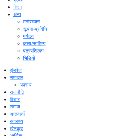
शिक्षा
अन्य
मनोरञ्जन
सूचना-प्रविधि
पर्यटन
कला/साहित्य
पत्रपत्रिका
भिडियो
होमपेज
समाचार
अपराध
राजनीति
विचार
समाज
अन्तवार्ता
स्वास्थ्य
खेलकुद
आर्थिक