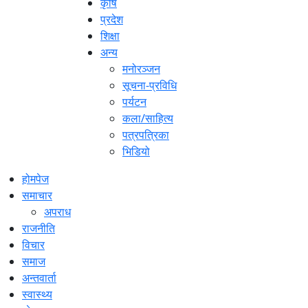
कृषि
प्रदेश
शिक्षा
अन्य
मनोरञ्जन
सूचना-प्रविधि
पर्यटन
कला/साहित्य
पत्रपत्रिका
भिडियो
होमपेज
समाचार
अपराध
राजनीति
विचार
समाज
अन्तवार्ता
स्वास्थ्य