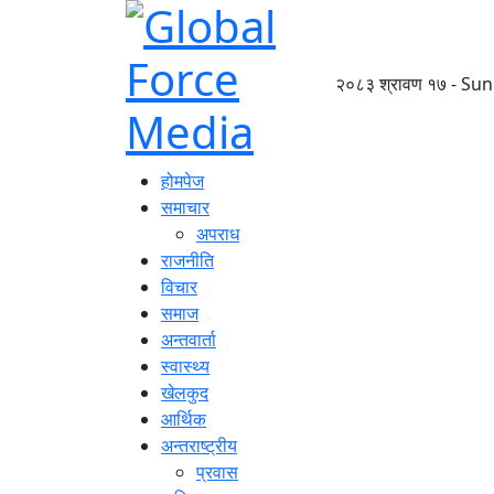
२०८३ श्रावण १७ - Sun
होमपेज
समाचार
अपराध
राजनीति
विचार
समाज
अन्तवार्ता
स्वास्थ्य
खेलकुद
आर्थिक
अन्तराष्ट्रीय
प्रवास