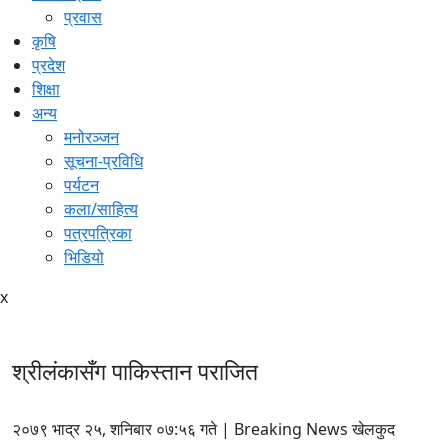
प्रवास
कृषि
प्रदेश
शिक्षा
अन्य
मनोरञ्जन
सूचना-प्रविधि
पर्यटन
कला/साहित्य
पत्रपत्रिका
भिडियो
x
श्रीलंकासँग पाकिस्तान पराजित
२०७९ भाद्र २५, शनिबार ०७:५६ गते | Breaking News खेलकुद