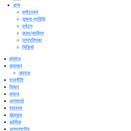
अन्य
मनोरञ्जन
सूचना-प्रविधि
पर्यटन
कला/साहित्य
पत्रपत्रिका
भिडियो
होमपेज
समाचार
अपराध
राजनीति
विचार
समाज
अन्तवार्ता
स्वास्थ्य
खेलकुद
आर्थिक
अन्तराष्ट्रीय