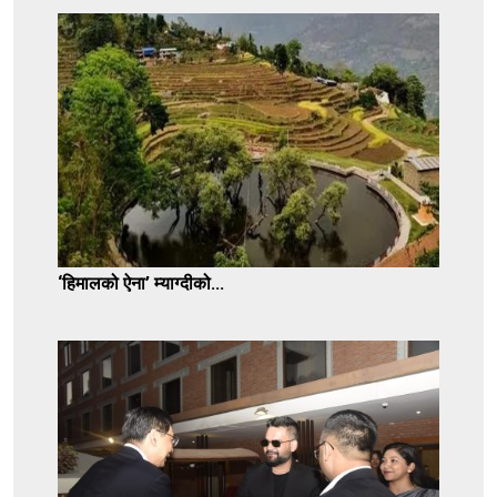
‘हिमालको ऐना’ म्याग्दीको...