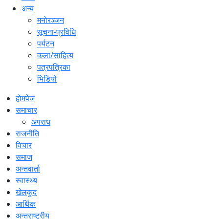
अन्य
मनोरञ्जन
सूचना-प्रविधि
पर्यटन
कला/साहित्य
पत्रपत्रिका
भिडियो
होमपेज
समाचार
अपराध
राजनीति
विचार
समाज
अन्तवार्ता
स्वास्थ्य
खेलकुद
आर्थिक
अन्तराष्ट्रीय