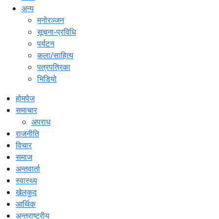
अन्य
मनोरञ्जन
सूचना-प्रविधि
पर्यटन
कला/साहित्य
पत्रपत्रिका
भिडियो
होमपेज
समाचार
अपराध
राजनीति
विचार
समाज
अन्तवार्ता
स्वास्थ्य
खेलकुद
आर्थिक
अन्तराष्ट्रीय