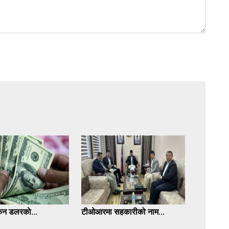
न डलरकाे...
टीओआरमा सहकारीको नाम...