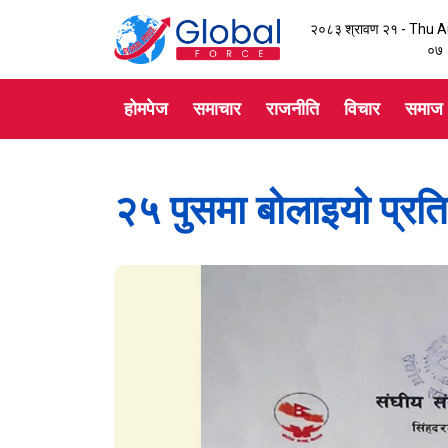
२०८३ श्रावण २१ - Thu 
०७
होमपेज
समाचार
राजनीति
विचार
समाज
२५ पुसमा बोलाइयो प्र