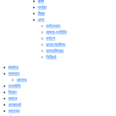
कृषि
प्रदेश
शिक्षा
अन्य
मनोरञ्जन
सूचना-प्रविधि
पर्यटन
कला/साहित्य
पत्रपत्रिका
भिडियो
होमपेज
समाचार
अपराध
राजनीति
विचार
समाज
अन्तवार्ता
स्वास्थ्य