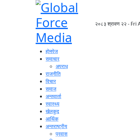
२०८३ श्रावण २२ - Fri
होमपेज
समाचार
अपराध
राजनीति
विचार
समाज
अन्तवार्ता
स्वास्थ्य
खेलकुद
आर्थिक
अन्तराष्ट्रीय
प्रवास