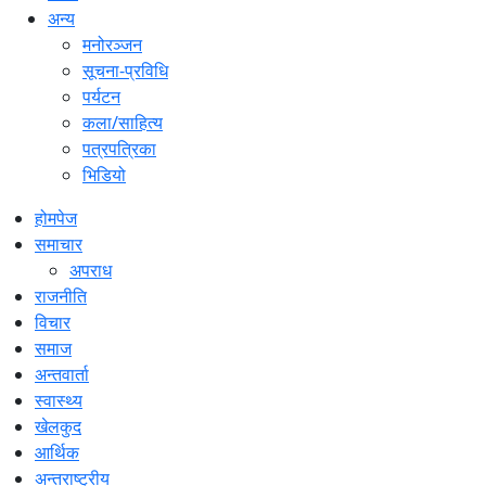
अन्य
मनोरञ्जन
सूचना-प्रविधि
पर्यटन
कला/साहित्य
पत्रपत्रिका
भिडियो
होमपेज
समाचार
अपराध
राजनीति
विचार
समाज
अन्तवार्ता
स्वास्थ्य
खेलकुद
आर्थिक
अन्तराष्ट्रीय