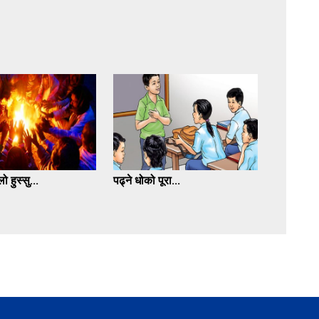
ो हुस्सु...
पढ्ने धोको पूरा...