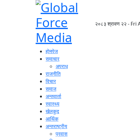
२०८३ श्रावण २२ - Fri
होमपेज
समाचार
अपराध
राजनीति
विचार
समाज
अन्तवार्ता
स्वास्थ्य
खेलकुद
आर्थिक
अन्तराष्ट्रीय
प्रवास