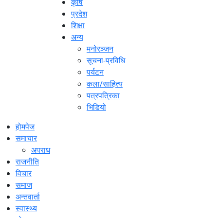
कृषि
प्रदेश
शिक्षा
अन्य
मनोरञ्जन
सूचना-प्रविधि
पर्यटन
कला/साहित्य
पत्रपत्रिका
भिडियो
होमपेज
समाचार
अपराध
राजनीति
विचार
समाज
अन्तवार्ता
स्वास्थ्य