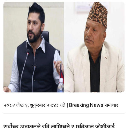
२०८२ जेष्ठ ९, शुक्रबार २१:४८ गते | Breaking News समाचार
सर्वोच्च अदालतले रवि लामिछाने र छविलाल जोशीलाई